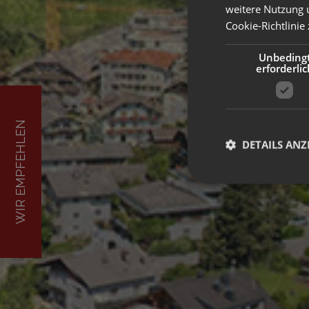
weitere Nutzung 
Cookie-Richtlinie 
Unbeding
erforderlic
WIR EMPFEHLEN
DETAILS ANZ
Unbedingt erforderli
Kontoverwaltung. Oh
Name
[abcdef0123456789]
{32}