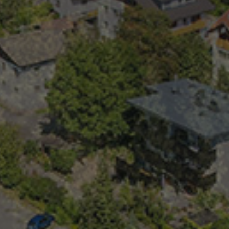
CookieScriptConse
Name
_ga
_gid
_gat
_ga_T0DM0SQ7HP