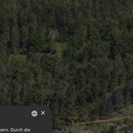
×
sern. Durch die
ITALIAN