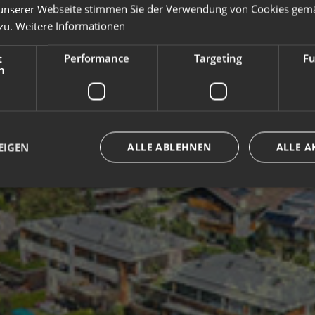
unserer Webseite stimmen Sie der Verwendung von Cookies gem
zu.
Weitere Informationen
t
Performance
Targeting
Fu
h
EIGEN
ALLE ABLEHNEN
ALLE A
Unbedingt erforderlich
Performance
Targeting
Funktionalität
che Cookies ermöglichen wesentliche Kernfunktionen der Website wie die Benutzeran
ne die unbedingt erforderlichen Cookies kann die Website nicht ordnungsgemäß ver
Anbieter / Domäne
Ablaufdatum
Beschreibung
www.plandecorones.net
1 Jahr
Joomla layout builder