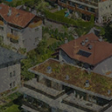
nt
5 Monate 3
Dieses Cookie wird vom Cookie-Script
CookieScript
Wochen
verwendet, um die Einwilligungseinste
www.plandecorones.net
Besucher-Cookies zu speichern. Das 
Cookie-Script.com muss ordnungsgem
Anbieter / Domäne
Ablaufdatum
Beschreibung
1 Jahr 1
Dieser Cookie-Name ist mit Google Universal A
Google LLC
Google-Datenschutzerklärung
Monat
Dies ist eine wichtige Aktualisierung des am h
.plandecorones.net
verwendeten Analysedienstes von Google. Die
verwendet, um eindeutige Benutzer zu unters
zufällig generierte Nummer als Client-ID zugewi
jeder Seitenanforderung auf einer Site enthal
Berechnung von Besucher-, Sitzungs- und Ka
die Site-Analyseberichte verwendet.
1 Tag
Dieses Cookie wird von Google Analytics geset
Google LLC
aktualisiert einen eindeutigen Wert für jede b
.plandecorones.net
wird zum Zählen und Verfolgen von Seitenauf
57 Sekunden
Dieser Cookie-Name ist mit Google Universal A
Google LLC
Gemäß der Dokumentation wird er zur Drosse
.plandecorones.net
Anforderungsrate verwendet, wodurch die Da
Websites mit hohem Datenaufkommen eingesc
.plandecorones.net
1 Jahr 1
Dieses Cookie wird von Google Analytics ver
Monat
Status der Sitzung zu erhalten.