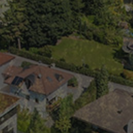
.com-Dienst
llungen für
Cookie-Banner von
äß funktionieren.
nalytics verknüpft.
äufigsten
ses Cookie wird
cheiden, indem eine
esen wird. Es ist in
ten und wird zur
mpagnendaten für
zt. Es speichert und
esuchte Seite und
rufen verwendet.
nalytics verknüpft.
lung der
tenerfassung auf
hränkt wird.
wendet, um den