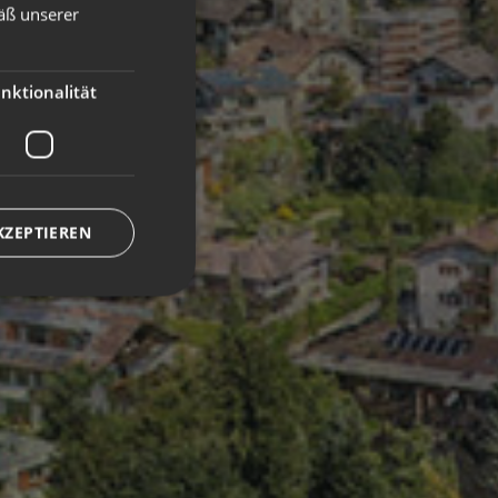
äß unserer
GERMAN
ENGLISH
nktionalität
KZEPTIEREN
meldung und die
wendet werden.