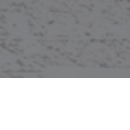
Skitouren am
Kronplatz