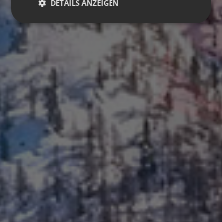
DETAILS ANZEIGEN
Unbedingt erforderlich
Performance
Targeting
Funktionalität
Unbedingt erforderliche Cookies ermöglichen
wesentliche Kernfunktionen der Website wie die
Benutzeranmeldung und die Kontoverwaltung.
Ohne die unbedingt erforderlichen Cookies kann die
Website nicht ordnungsgemäß verwendet werden.
Name
Anbieter / Domäne
Ablaufdatum
[abcdef0123456789]
www.plandecorones.net
1 Jahr
{32}
CookieScriptConsent
5 Monate 3
CookieScript
Wochen
www.plandecorones.net