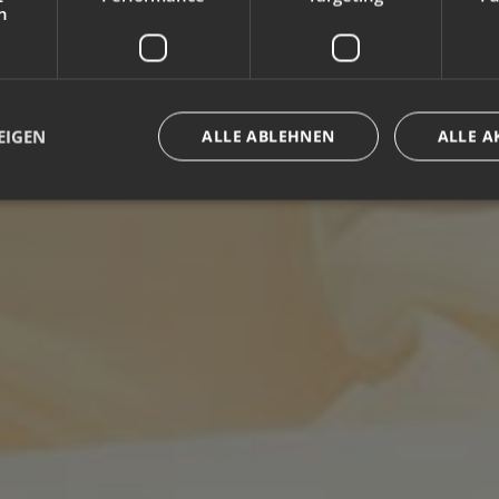
h
EIGEN
ALLE ABLEHNEN
ALLE A
Unbedingt erforderlich
Performance
Targeting
Funktionalität
che Cookies ermöglichen wesentliche Kernfunktionen der Website wie die Benutzeran
ne die unbedingt erforderlichen Cookies kann die Website nicht ordnungsgemäß ver
Anbieter / Domäne
Ablaufdatum
Beschreibung
www.plandecorones.net
1 Jahr
Joomla layout builder
nt
5 Monate 3
Dieses Cookie wird vom Cookie-Script
CookieScript
Wochen
verwendet, um die Einwilligungseinste
www.plandecorones.net
Besucher-Cookies zu speichern. Das 
Cookie-Script.com muss ordnungsgem