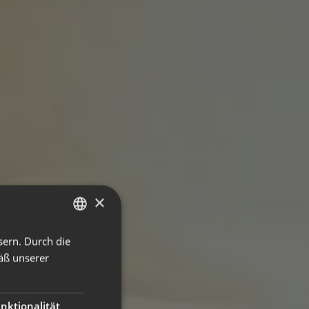
×
sern. Durch die
ITALIAN
äß unserer
GERMAN
ENGLISH
nktionalität