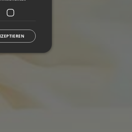
KZEPTIEREN
meldung und die
wendet werden.
.com-Dienst
llungen für
Cookie-Banner von
äß funktionieren.