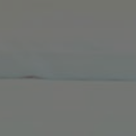
nalytics verknüpft.
äufigsten
ses Cookie wird
cheiden, indem eine
esen wird. Es ist in
ten und wird zur
mpagnendaten für
zt. Es speichert und
esuchte Seite und
rufen verwendet.
nalytics verknüpft.
lung der
tenerfassung auf
hränkt wird.
wendet, um den