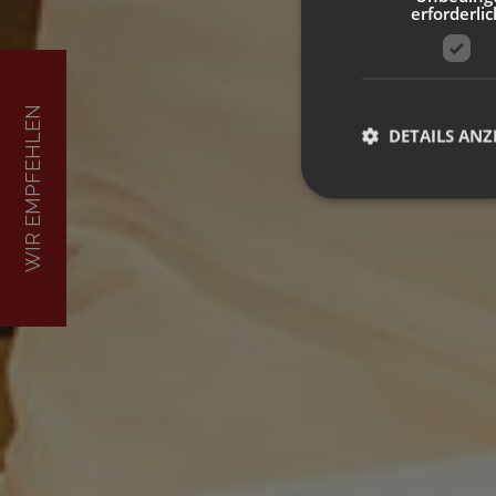
erforderlic
WIR EMPFEHLEN
DETAILS ANZ
Unbedingt erforderli
Kontoverwaltung. Oh
Name
[abcdef0123456789]
{32}
CookieScriptConse