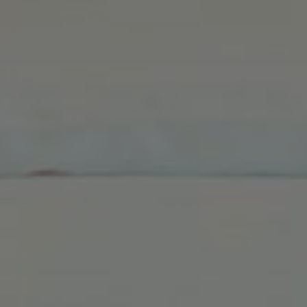
Anbieter / Domäne
Ablaufdatum
Beschreibung
1 Jahr 1
Dieser Cookie-Name ist mit Google Universal A
Google LLC
Google-Datenschutzerklärung
Monat
Dies ist eine wichtige Aktualisierung des am h
.plandecorones.net
verwendeten Analysedienstes von Google. Die
verwendet, um eindeutige Benutzer zu unters
zufällig generierte Nummer als Client-ID zugewi
jeder Seitenanforderung auf einer Site enthal
Berechnung von Besucher-, Sitzungs- und Ka
die Site-Analyseberichte verwendet.
1 Tag
Dieses Cookie wird von Google Analytics geset
Google LLC
aktualisiert einen eindeutigen Wert für jede b
.plandecorones.net
wird zum Zählen und Verfolgen von Seitenauf
57 Sekunden
Dieser Cookie-Name ist mit Google Universal A
Google LLC
Gemäß der Dokumentation wird er zur Drosse
.plandecorones.net
Anforderungsrate verwendet, wodurch die Da
Websites mit hohem Datenaufkommen eingesc
.plandecorones.net
1 Jahr 1
Dieses Cookie wird von Google Analytics ver
Monat
Status der Sitzung zu erhalten.