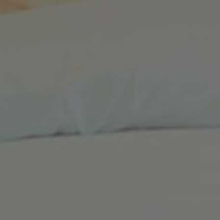
Name
_ga
_gid
_gat
_ga_T0DM0SQ7HP