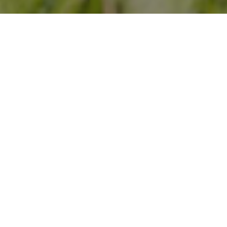
Kronplatz -
Faszination der
Dolomiten
Der
Kronplatz
ist das Reich der
Schneeliebhaber
und
Wintersportfans
.
Man muss sich nur die Zahlen vor Augen
halten: 105 Kilometer Piste und 31
modernste und hochfunktionale