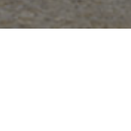
Eventi e
manifestazioni a
Plan de Corones
Gran fondo Val Casies