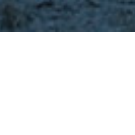
Info utili per
raggiungere Plan de
Corones
Come arrivare a Plan de Corones
Plan de Corones
e la Val Pusteria sono