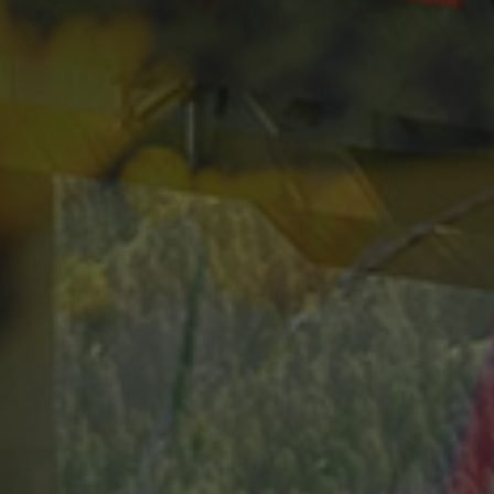
_gid
_gat
_ga_T0DM0SQ7HP