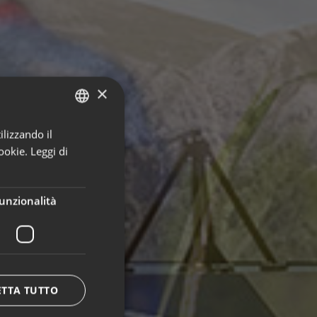
×
ilizzando il
ITALIAN
ookie.
Leggi di
GERMAN
ENGLISH
unzionalità
ETTA TUTTO