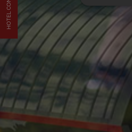
HOTEL CONSIGLIATO
I cookie strettamente
dell'account. Il sito
Nome
[abcdef0123456789]
{32}
CookieScriptConse
Nome
_ga