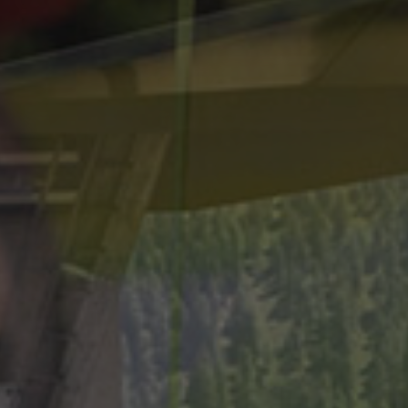
emorizza e aggiorna
utilizzato per
ina.
sal Analytics,
mitare la frequenza
d alto traffico.
s per mantenere lo