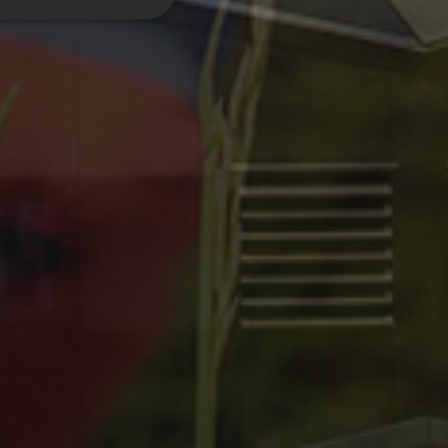
e la gestione
io Cookie-Script.com
i cookie dei
cookie di Cookie-
sal Analytics, che è
si più
viene utilizzato per
enerato in modo
 ogni richiesta di
visitatori, sessioni e