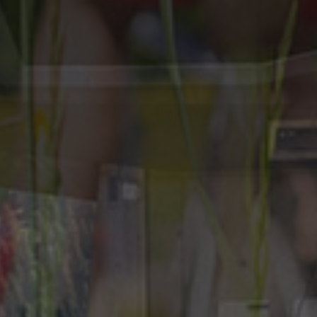
campagne per i rapporti di analisi dei siti.
1 giorno
Questo cookie è impostato da Google Analytics. M
Google LLC
un valore univoco per ogni pagina visitata e viene 
.plandecorones.net
contare e tenere traccia delle visualizzazioni di pag
57
Questo nome di cookie è associato a Google Univer
Google LLC
secondi
secondo la documentazione viene utilizzato per li
.plandecorones.net
delle richieste, limitando la raccolta di dati su siti a
.plandecorones.net
1 anno 1
Questo cookie viene utilizzato da Google Analytic
mese
stato della sessione.